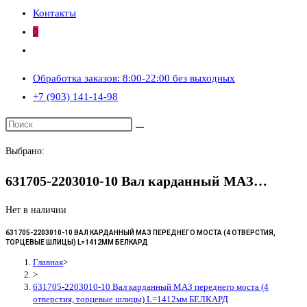
Контакты
0
Переключить
поиск
Обработка заказов: 8:00-22:00 без выходных
по
+7 (903) 141-14-98
веб-
сайту
Выбрано:
631705-2203010-10 Вал карданный МАЗ…
Нет в наличии
631705-2203010-10 ВАЛ КАРДАННЫЙ МАЗ ПЕРЕДНЕГО МОСТА (4 ОТВЕРСТИЯ,
ТОРЦЕВЫЕ ШЛИЦЫ) L=1412ММ БЕЛКАРД
Главная
>
>
631705-2203010-10 Вал карданный МАЗ переднего моста (4
отверстия, торцевые шлицы) L=1412мм БЕЛКАРД