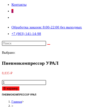
Контакты
0
Переключить
поиск
Обработка заказов: 8:00-22:00 без выходных
по
+7 (903) 141-14-98
веб-
сайту
Выбрано:
Пневмокомпрессор УРАЛ
8,835
₽
Количество
товара
В корзину
Пневмокомпрессор
ПНЕВМОКОМПРЕССОР УРАЛ
УРАЛ
Главная
>
>