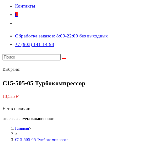
Контакты
0
Переключить
поиск
Обработка заказов: 8:00-22:00 без выходных
по
+7 (903) 141-14-98
веб-
сайту
Выбрано:
С15-505-05 Турбокомпрессор
18,525
₽
Нет в наличии
С15-505-05 ТУРБОКОМПРЕССОР
Главная
>
>
С15-505-05 Турбокомпрессор