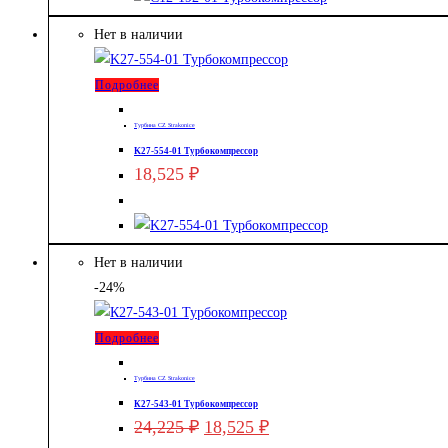
Нет в наличии
Подробнее
Турбина CZ Strakonice
K27-554-01 Турбокомпрессор
18,525
₽
Нет в наличии
-24%
Подробнее
Турбина CZ Strakonice
К27-543-01 Турбокомпрессор
Первоначальная
Текущая
24,225
₽
18,525
₽
цена
цена: