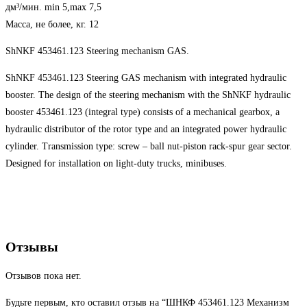
дм³/мин. min 5,max 7,5
Масса, не более, кг. 12
ShNKF 453461.123 Steering mechanism GAS.
ShNKF 453461.123 Steering GAS mechanism with integrated hydraulic
booster. The design of the steering mechanism with the ShNKF hydraulic
booster 453461.123 (integral type) consists of a mechanical gearbox, a
hydraulic distributor of the rotor type and an integrated power hydraulic
cylinder. Transmission type: screw – ball nut-piston rack-spur gear sector.
Designed for installation on light-duty trucks, minibuses.
Отзывы
Отзывов пока нет.
Будьте первым, кто оставил отзыв на “ШНКФ 453461.123 Механизм