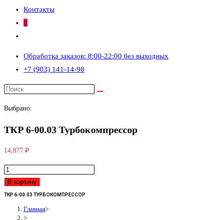
Контакты
0
Переключить
поиск
Обработка заказов: 8:00-22:00 без выходных
по
+7 (903) 141-14-98
веб-
сайту
Выбрано:
ТКР 6-00.03 Турбокомпрессор
14,877
₽
Количество
товара
В корзину
ТКР
ТКР 6-00.03 ТУРБОКОМПРЕССОР
6-
Главная
>
>
00.03