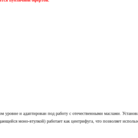
ется публичной офертой.
ом уровне и адаптирован под работу с отечественными маслами. Устан
щейся моно-втулкой) работает как центрифуга, что позволяет использов