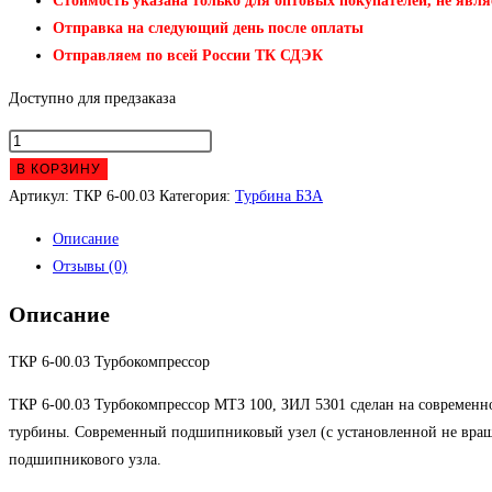
Стоимость указана только для оптовых покупателей, не явля
Отправка на следующий день после оплаты
Отправляем по всей России ТК СДЭК
Доступно для предзаказа
Количество
товара
В КОРЗИНУ
ТКР
Артикул:
ТКР 6-00.03
Категория:
Турбина БЗА
6-
Описание
00.03
Отзывы (0)
Турбокомпрессор
Описание
ТКР 6-00.03 Турбокомпрессор
ТКР 6-00.03 Турбокомпрессор МТЗ 100, ЗИЛ 5301 сделан на современн
турбины. Современный подшипниковый узел (с установленной не вращаю
подшипникового узла.