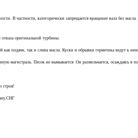
ости. В частности, категорически запрещается вращение вала без масла.
н отказа оригинальной турбины.
 как подачи, так и слива масла. Куски и обрывки герметика ведут к не
ую магистраль. Песок не вымывается. Он размельчается, осаждаясь в 
з строя!
ану,СНГ