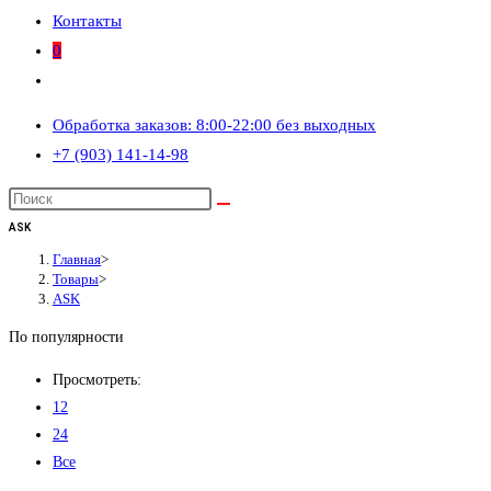
Контакты
0
Переключить
поиск
Обработка заказов: 8:00-22:00 без выходных
по
+7 (903) 141-14-98
веб-
сайту
ASK
Главная
>
Товары
>
ASK
По популярности
Просмотреть:
12
24
Все