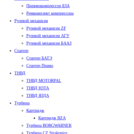
Пневмокомпрессор БЗА
Ремкомплект компрессора
Рулевой механизм
Рулевой механизм ZF
Рулевой механизм АГУ
Рулевой механизм БААЗ
Стартер
Стартер БАТЭ
Стартер Прамо
ТНВД
ТНВД MOTORPAL
ТНВД НЗТА
ТНВД ЯЗДА
Турбина
Картридж
Картридж BZA
Турбина BORGWARNER
Турбина CZ Strakonice