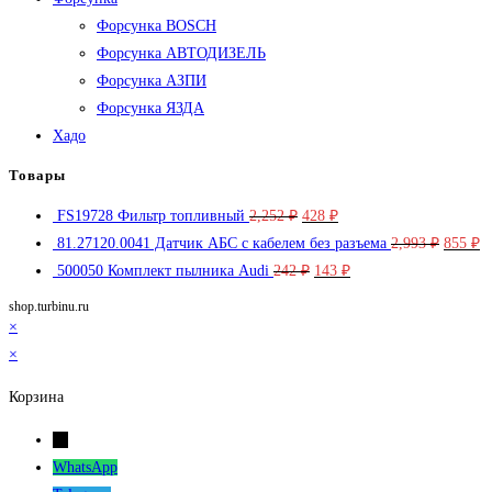
Форсунка BOSCH
Форсунка АВТОДИЗЕЛЬ
Форсунка АЗПИ
Форсунка ЯЗДА
Хадо
Товары
Первоначальная
Текущая
FS19728 Фильтр топливный
2,252
₽
428
₽
цена
цена:
Первон
Т
81.27120.0041 Датчик АБС с кабелем без разъема
2,993
₽
855
₽
составляла
Первоначальная
428 ₽.
Текущая
цена
ц
500050 Комплект пылника Audi
242
₽
143
₽
2,252 ₽.
цена
цена:
составл
8
shop.turbinu.ru
составляла
143 ₽.
2,993 ₽
×
242 ₽.
×
Корзина
←
WhatsApp