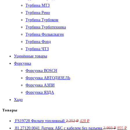
Турбина МТЗ
Турбина Рено
Турбина Турбоком
Турбина Турботехника
Турбина Фольксваген
Турбина Форд
Турбина ЧТЗ
Уценённые товары
Форсунка
Форсунка BOSCH
Форсунка АВТОДИЗЕЛЬ
Форсунка АЗПИ
Форсунка ЯЗДА
Хадо
Товары
Первоначальная
Текущая
FS19728 Фильтр топливный
2,252
₽
428
₽
цена
цена:
Первон
Т
81.27120.0041 Датчик АБС с кабелем без разъема
2,993
₽
855
₽