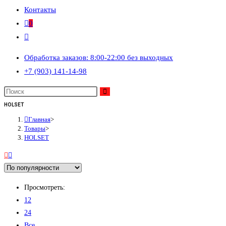
Контакты
0
Переключить
поиск
Обработка заказов: 8:00-22:00 без выходных
по
+7 (903) 141-14-98
веб-
сайту
HOLSET
Главная
>
Товары
>
HOLSET
Просмотреть:
12
24
Все