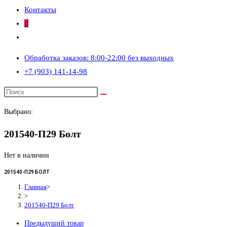
Контакты
0
Переключить
поиск
Обработка заказов: 8:00-22:00 без выходных
по
+7 (903) 141-14-98
веб-
сайту
Выбрано:
201540-П29 Болт
Нет в наличии
201540-П29 БОЛТ
Главная
>
>
201540-П29 Болт
Предыдущий товар