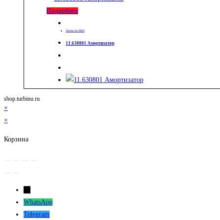
Подробнее
Запчасти МАЗ
11.630801 Амортизатор
shop.turbinu.ru
×
×
Корзина
←
WhatsApp
Telegram