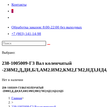
Контакты
0
Переключить
поиск
Обработка заказов: 8:00-22:00 без выходных
по
+7 (903) 141-14-98
веб-
сайту
Выбрано:
238-1005009-Г3 Вал коленчатый
-238М2,Д,ДИ,БЛ,АМ2.ИМ2,КМ2,ГМ2,НД3,НД4
Нет в наличии
238-1005009-Г3 ВАЛ КОЛЕНЧАТЫЙ
-238М2,Д,ДИ,БЛ,АМ2.ИМ2,КМ2,ГМ2,НД3,НД4,НД5
Главная
>
>
238-1005009-Г3 Вал коленчатый