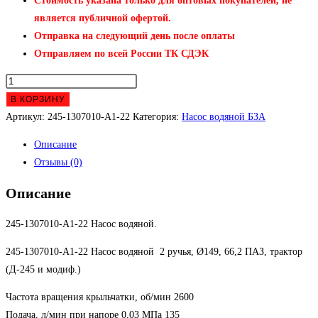
Стоимость указана только для оптовых покупателей, не
является публичной офертой.
Отправка на следующий день после оплаты
Отправляем по всей России ТК СДЭК
Количество
товара
В КОРЗИНУ
245-
Артикул:
245-1307010-А1-22
Категория:
Насос водяной БЗА
1307010-
Описание
А1-
Отзывы (0)
22
Насос
Описание
водяной
245-1307010-А1-22 Насос водяной.
245-1307010-А1-22 Насос водяной 2 ручья, Ø149, 66,2 ПАЗ, трактор
(Д-245 и модиф.)
Частота вращения крыльчатки, об/мин 2600
Подача, л/мин при напоре 0,03 МПа 135