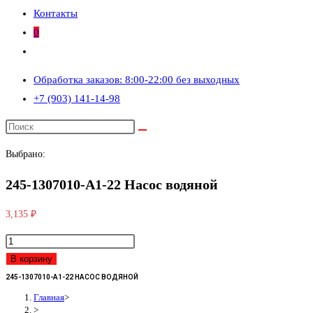
Контакты
0
Переключить
поиск
Обработка заказов: 8:00-22:00 без выходных
по
+7 (903) 141-14-98
веб-
сайту
Выбрано:
245-1307010-А1-22 Насос водяной
3,135
₽
Количество
товара
В корзину
245-
245-1307010-А1-22 НАСОС ВОДЯНОЙ
1307010-
Главная
>
>
А1-