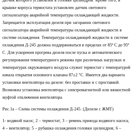
датчик которого установлен в головке цилиндров. Кроме того, в
крышке корпуса термостата установлен датчик светового
сигнализатора аварийной температуры охлаждающей жидкости.
Запрещается эксплуатация дизеля при загорании светового
сигнализатора аварийной температуры охлаждающей жидкости в
системе охлаждения. Температура охлаждающей жидкости в системе
охлаждения Д-245 должна поддерживаться в пределах от 85º С до 95º
С. Для ускорения прогрева дизеля после пуска и автоматического
регулирования температурного режима при различных нагрузках и
температурах окружающего воздуха служит термостат с температурой
начала открытия основного клапана 87±2 °С. Имеется два варианта
установки вентилятора на дизеле: без проставки и с проставкой.
Возможна установка вентилятора с электромагнитной или вязкостной
муфтой отключения вентилятора.
Рис.1а – Схема системы охлаждения Д-245. (Дизели с ЖМТ)
1- водяной насос; 2 – термостат; 3 – ремень привода водяного насоса;
4 – вентилятор; 5 – рубашка охлаждения головки цилиндров; 6 –