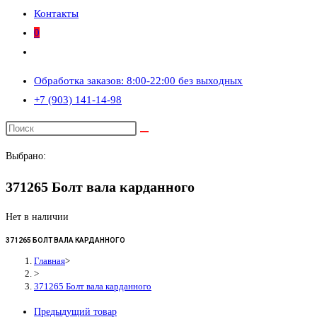
Контакты
0
Переключить
поиск
Обработка заказов: 8:00-22:00 без выходных
по
+7 (903) 141-14-98
веб-
сайту
Выбрано:
371265 Болт вала карданного
Нет в наличии
371265 БОЛТ ВАЛА КАРДАННОГО
Главная
>
>
371265 Болт вала карданного
Предыдущий товар