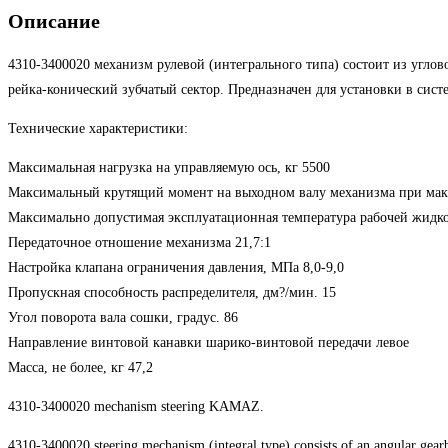
Описание
4310-3400020 механизм рулевой (интегрального типа) состоит из углов
рейка-конический зубчатый сектор. Предназначен для установки в сис
Технические характеристики:
Максимальная нагрузка на управляемую ось, кг 5500
Максимальный крутящий момент на выходном валу механизма при мак
Максимально допустимая эксплуатационная температура рабочей жидкос
Передаточное отношение механизма 21,7:1
Настройка клапана ограничения давления, МПа 8,0-9,0
Пропускная способность распределителя, дм?/мин. 15
Угол поворота вала сошки, градус. 86
Направление винтовой канавки шарико-винтовой передачи левое
Масса, не более, кг 47,2
4310-3400020 mechanism steering KAMAZ.
4310-3400020 steering mechanism (integral type) consists of an angular gearbo