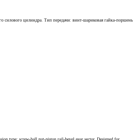
ного силового цилиндра. Тип передачи: винт-шариковая гайка-поршень
ion type: screw-ball nut-piston rail-bevel gear sector. Designed for