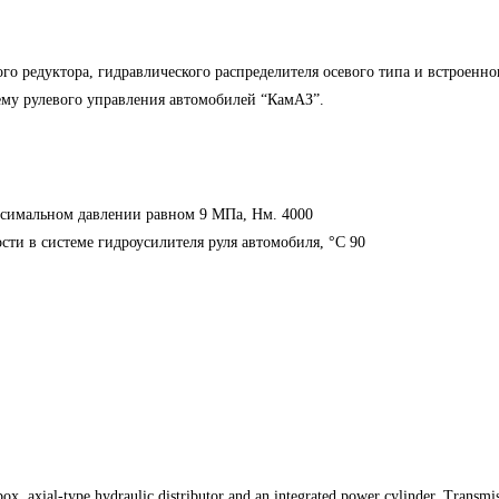
ого редуктора, гидравлического распределителя осевого типа и встроен
тему рулевого управления автомобилей “КамАЗ”.
симальном давлении равном 9 МПа, Нм. 4000
ти в системе гидроусилителя руля автомобиля, °С 90
x, axial-type hydraulic distributor and an integrated power cylinder. Transmiss