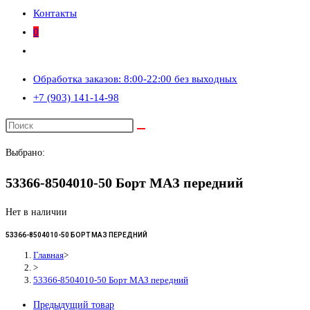
Контакты
0
Переключить
поиск
Обработка заказов: 8:00-22:00 без выходных
по
+7 (903) 141-14-98
веб-
сайту
Выбрано:
53366-8504010-50 Борт МАЗ передний
Нет в наличии
53366-8504010-50 БОРТ МАЗ ПЕРЕДНИЙ
Главная
>
>
53366-8504010-50 Борт МАЗ передний
Предыдущий товар