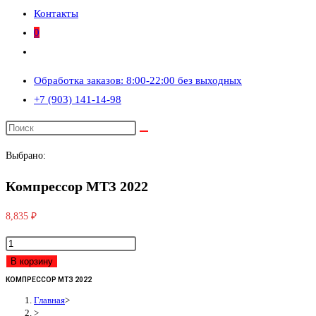
Контакты
0
Переключить
поиск
Обработка заказов: 8:00-22:00 без выходных
по
+7 (903) 141-14-98
веб-
сайту
Выбрано:
Компрессор МТЗ 2022
8,835
₽
Количество
товара
В корзину
Компрессор
КОМПРЕССОР МТЗ 2022
МТЗ
Главная
>
>
2022