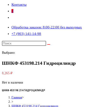
Контакты
0
Переключить
поиск
Обработка заказов: 8:00-22:00 без выходных
по
+7 (903) 141-14-98
веб-
сайту
Выбрано:
ШНКФ 453198.214 Гидроцилиндр
8,265
₽
Нет в наличии
ШНКФ 453198.214 ГИДРОЦИЛИНДР
Главная
>
>
ШНКФ 453198.214 Гидроцилиндр