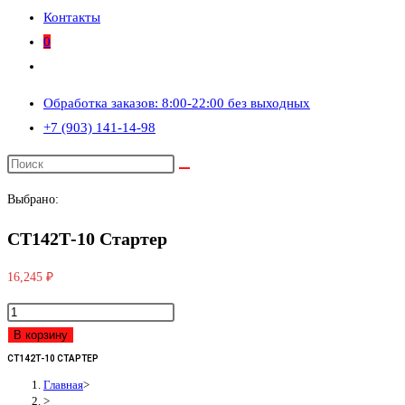
Контакты
0
Переключить
поиск
Обработка заказов: 8:00-22:00 без выходных
по
+7 (903) 141-14-98
веб-
сайту
Выбрано:
СТ142Т-10 Стартер
16,245
₽
Количество
товара
В корзину
СТ142Т-10
СТ142Т-10 СТАРТЕР
Стартер
Главная
>
>