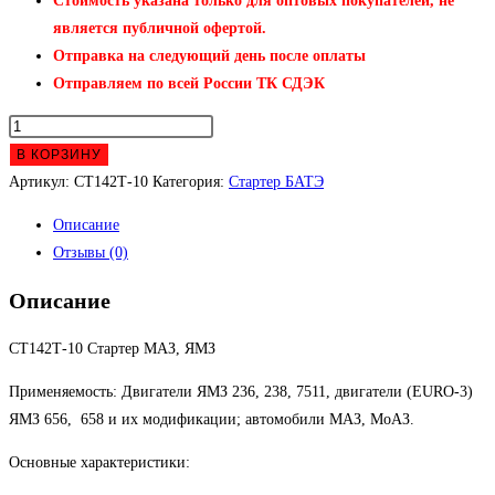
Стоимость указана только для оптовых покупателей, не
является публичной офертой.
Отправка на следующий день после оплаты
Отправляем по всей России ТК СДЭК
Количество
товара
В КОРЗИНУ
СТ142Т-10
Артикул:
СТ142Т-10
Категория:
Стартер БАТЭ
Стартер
Описание
Отзывы (0)
Описание
СТ142Т-10 Стартер МАЗ, ЯМЗ
Применяемость: Двигатели ЯМЗ 236, 238, 7511, двигатели (EURO-3)
ЯМЗ 656, 658 и их модификации; автомобили МАЗ, МоАЗ.
Основные характеристики: