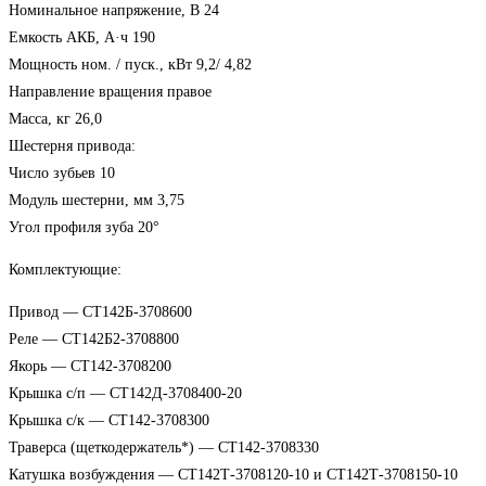
Номинальное напряжение, В 24
Емкость АКБ, А·ч 190
Мощность ном. / пуск., кВт 9,2/ 4,82
Направление вращения правое
Масса, кг 26,0
Шестерня привода:
Число зубьев 10
Модуль шестерни, мм 3,75
Угол профиля зуба 20°
Комплектующие:
Привод — СТ142Б-3708600
Реле — СТ142Б2-3708800
Якорь — СТ142-3708200
Крышка с/п — СТ142Д-3708400-20
Крышка с/к — СТ142-3708300
Траверса (щеткодержатель*) — СТ142-3708330
Катушка возбуждения — СТ142Т-3708120-10 и СТ142Т-3708150-10