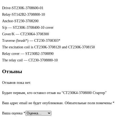
Drive-ST230K-3708600-01
Relay-ST142B2-3708800-10
Anchor-ST230-3708200
S/p — ST230K-3708400-10 cover
Cover/K — СТ230К4-3708300
Traverse (brush*) — СТ230-3708303*
The excitation coil is СТ230К-3708120 and СТ230К-3708150
Relay cover — ST230B2-3708890
The relay coil — СТ230-3708880-10
Отзывы
Отзывов пока нет.
Будьте первым, кто оставил отзыв на “СТ230К4-3708000 Стартер”
Ваш адрес email не будет опубликован.
Обязательные поля помечены
*
Ваша оценка
*