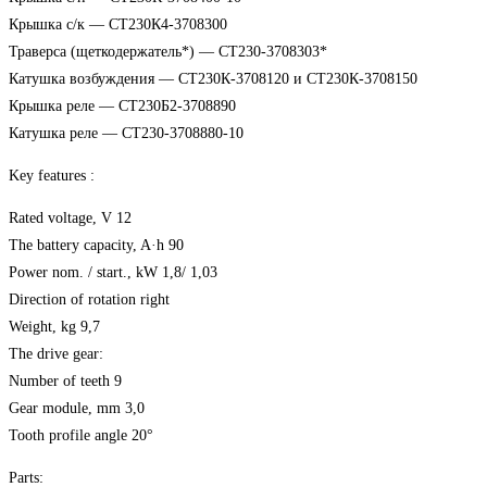
Крышка с/к — СТ230К4-3708300
Траверса (щеткодержатель*) — СТ230-3708303*
Катушка возбуждения — СТ230К-3708120 и СТ230К-3708150
Крышка реле — СТ230Б2-3708890
Катушка реле — СТ230-3708880-10
Key features :
Rated voltage, V 12
The battery capacity, A·h 90
Power nom. / start., kW 1,8/ 1,03
Direction of rotation right
Weight, kg 9,7
The drive gear:
Number of teeth 9
Gear module, mm 3,0
Tooth profile angle 20°
Parts: