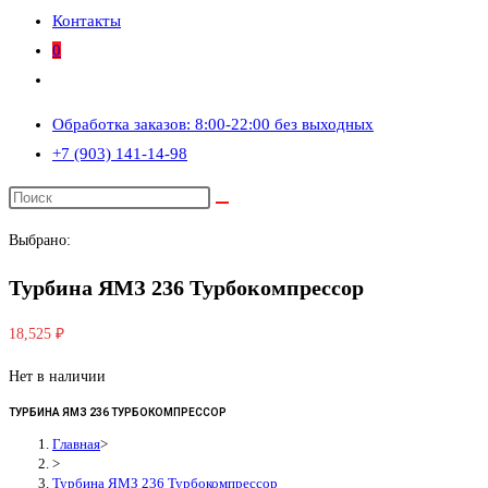
Контакты
0
Переключить
поиск
Обработка заказов: 8:00-22:00 без выходных
по
+7 (903) 141-14-98
веб-
сайту
Выбрано:
Турбина ЯМЗ 236 Турбокомпрессор
18,525
₽
Нет в наличии
ТУРБИНА ЯМЗ 236 ТУРБОКОМПРЕССОР
Главная
>
>
Турбина ЯМЗ 236 Турбокомпрессор