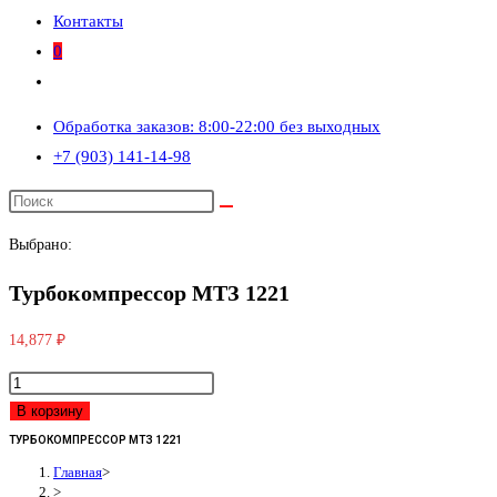
Контакты
0
Переключить
поиск
Обработка заказов: 8:00-22:00 без выходных
по
+7 (903) 141-14-98
веб-
сайту
Выбрано:
Турбокомпрессор МТЗ 1221
14,877
₽
Количество
товара
В корзину
Турбокомпрессор
ТУРБОКОМПРЕССОР МТЗ 1221
МТЗ
Главная
>
>
1221