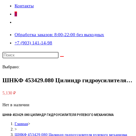
Контакты
0
Переключить
поиск
Обработка заказов: 8:00-22:00 без выходных
по
+7 (903) 141-14-98
веб-
сайту
Выбрано:
ШНКФ 453429.080 Цилиндр гидроусилителя…
5,130
₽
Нет в наличии
ШНКФ 453429.080 ЦИЛИНДР ГИДРОУСИЛИТЕЛЯ РУЛЕВОГО МЕХАНИЗМА
Главная
>
>
ШНКФ 453429.080 Цилиндр гидроусилителя рулевого механизма