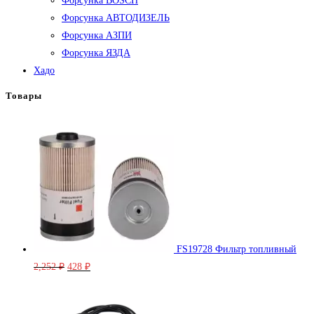
Форсунка BOSCH
Форсунка АВТОДИЗЕЛЬ
Форсунка АЗПИ
Форсунка ЯЗДА
Хадо
Товары
FS19728 Фильтр топливный
Первоначальная
Текущая
2,252
₽
428
₽
цена
цена:
составляла
428 ₽.