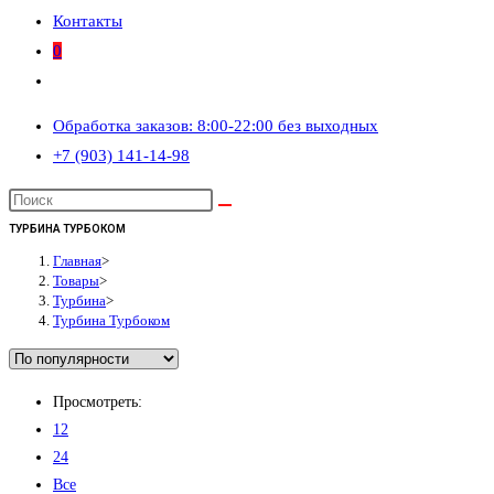
Контакты
0
Переключить
поиск
Обработка заказов: 8:00-22:00 без выходных
по
+7 (903) 141-14-98
веб-
сайту
ТУРБИНА ТУРБОКОМ
Главная
>
Товары
>
Турбина
>
Турбина Турбоком
Просмотреть:
12
24
Все