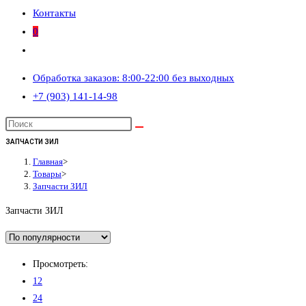
Контакты
0
Переключить
поиск
Обработка заказов: 8:00-22:00 без выходных
по
+7 (903) 141-14-98
веб-
сайту
ЗАПЧАСТИ ЗИЛ
Главная
>
Товары
>
Запчасти ЗИЛ
Запчасти ЗИЛ
Просмотреть:
12
24