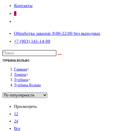
Контакты
0
Переключить
поиск
Обработка заказов: 8:00-22:00 без выходных
по
+7 (903) 141-14-98
веб-
сайту
ТУРБИНА ВОЛЬВО
Главная
>
Товары
>
Турбина
>
Турбина Вольво
Просмотреть:
12
24
Все